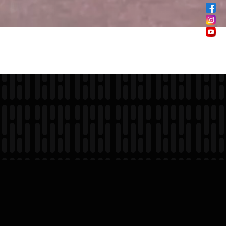
ances,
ental. C’est
tion qui font