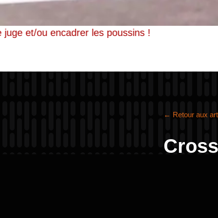
our être juge et/ou encadrer les poussins !
← Retour aux art
Cros
Le cross, c’e
montées, vir
là que se co
les grands a