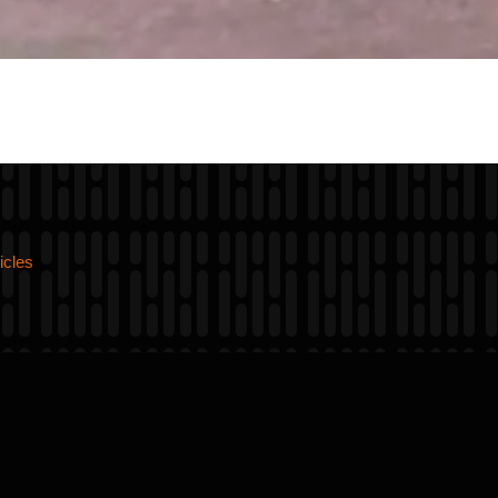
icles
s
st la base de l’athlétisme. Terrain naturel, boue, rel
ages… chaque course est un vrai défi physique et m
nstruisent l’endurance, la puissance et la détermina
thlètes.