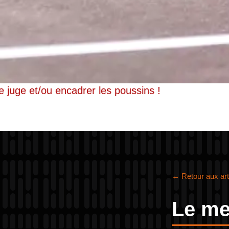
Pour être juge et/ou encadrer les poussins !
← Retour aux art
Le me