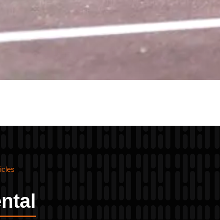
icles
ntal